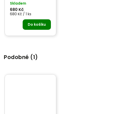
kondicionér na kůži 150
Skladem
ml
680 Kč
680 Kč / 1 ks
Do košíku
Podobné (1)