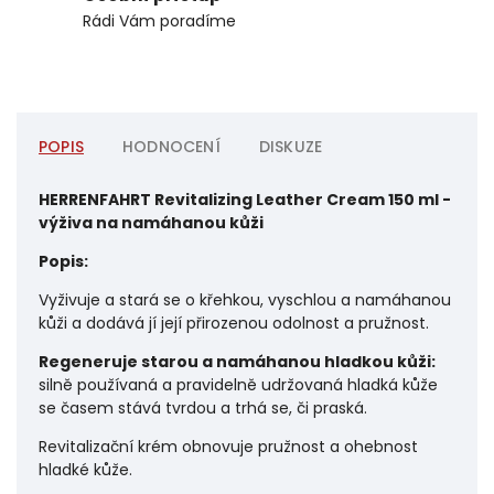
Rádi Vám poradíme
POPIS
HODNOCENÍ
DISKUZE
HERRENFAHRT Revitalizing Leather Cream 150 ml -
výživa na namáhanou kůži
Popis:
Vyživuje a stará se o křehkou, vyschlou a namáhanou
kůži a dodává jí její přirozenou odolnost a pružnost.
Regeneruje starou a namáhanou hladkou kůži:
silně používaná a pravidelně udržovaná hladká kůže
se časem stává tvrdou a trhá se, či praská.
Revitalizační krém obnovuje pružnost a ohebnost
hladké kůže.