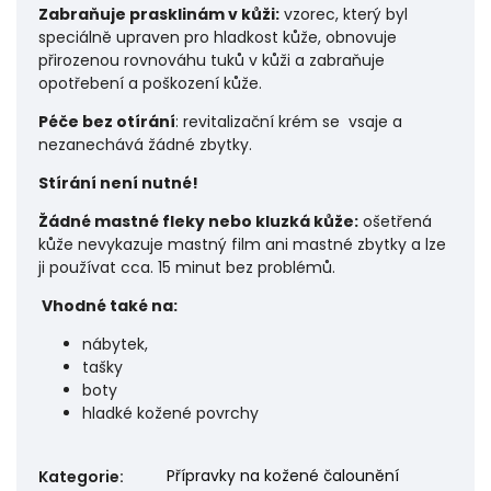
Zabraňuje prasklinám v kůži:
vzorec, který byl
speciálně upraven pro hladkost kůže, obnovuje
přirozenou rovnováhu tuků v kůži a zabraňuje
opotřebení a poškození kůže.
Péče bez otírání
: revitalizační krém se vsaje a
nezanechává žádné zbytky.
Stírání není nutné!
Žádné mastné fleky nebo kluzká kůže:
ošetřená
kůže nevykazuje mastný film ani mastné zbytky a lze
ji používat cca. 15 minut bez problémů.
Vhodné také na:
nábytek,
tašky
boty
hladké kožené povrchy
Přípravky na kožené čalounění
Kategorie
: