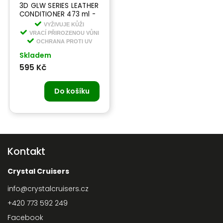
3D GLW SERIES LEATHER
CONDITIONER 473 ml -
čistič na kůži
VYŽIVUJE KŮŽI
VRACÍ PŘIROZENOU VŮNI
OCHRANA PROTI UV
Skladem
595 Kč
Do košíku
Kontakt
Crystal Cruisers
info
@
crystalcruisers.cz
+420 773 592 249
Facebook