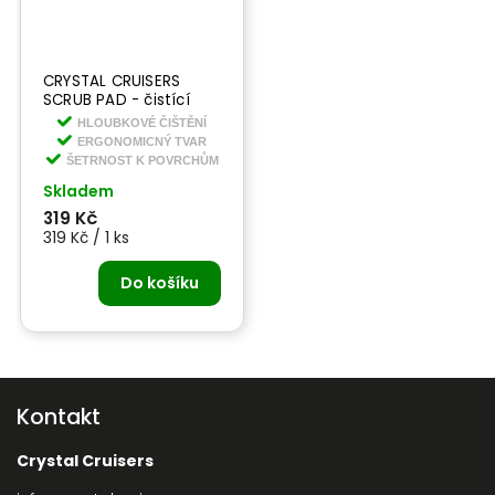
CRYSTAL CRUISERS
SCRUB PAD - čistící
houbička
HLOUBKOVÉ ČIŠTĚNÍ
ERGONOMICNÝ TVAR
ŠETRNOST K POVRCHŮM
Skladem
319 Kč
319 Kč / 1 ks
Do košíku
Kontakt
Crystal Cruisers