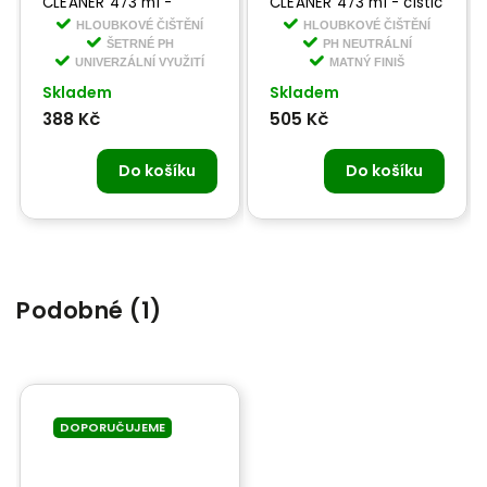
CLEANER 473 ml -
CLEANER 473 ml - čistič
prémiový čistič na kůži,
na kůži
HLOUBKOVÉ ČIŠTĚNÍ
HLOUBKOVÉ ČIŠTĚNÍ
vinyl a plasty v
ŠETRNÉ PH
PH NEUTRÁLNÍ
interiéru
UNIVERZÁLNÍ VYUŽITÍ
MATNÝ FINIŠ
Skladem
Skladem
388 Kč
505 Kč
Do košíku
Do košíku
Podobné (1)
DOPORUČUJEME