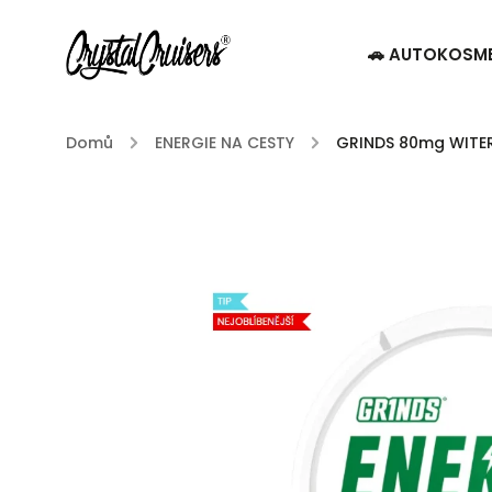
🚗 AUTOKOSM
Domů
/
ENERGIE NA CESTY
/
GRINDS 80mg WITER