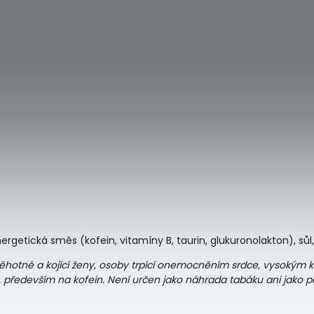
ergetická směs (kofein, vitamíny B, taurin, glukuronolakton), sůl
 těhotné a kojící ženy, osoby trpící onemocněním srdce, vysokým
u, především na kofein. Není určen jako náhrada tabáku ani jako 