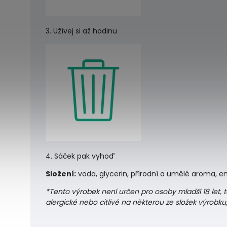
3. Užívej si až hodinu
4. Sáček pak vyhoď
Složení:
voda, glycerin, přírodní a umělé aroma, en
*Tento výrobek není určen pro osoby mladší 18 let,
alergické nebo citlivé na některou ze složek výrobk