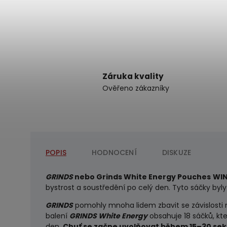
Záruka kvality
Ověřeno zákazníky
POPIS
HODNOCENÍ
DISKUZE
GRINDS
nebo Grinds White Energy Pouches
WI
bystrost a soustředění po celý den. Tyto sáčky byly
GRINDS
pomohly mnoha lidem zbavit se závislosti n
balení
GRINDS White Energy
obsahuje 18 sáčků, kt
den.
Chuť se začne uvolňovat během 15–30 sekun