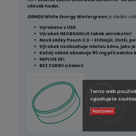
několik hodin.
GRINDS
White Energy Wintergreen
je ideální vo
Vyrobeno v USA
Výrobek NEOBSAHUJE tabák ani nikotin!
Nové sáčky Pouch 2.0 – štíhlejší, čistší, p
Výrobek neobsahuje mletou kávu, jako 
Každý sáček obsahuje 80 mg přírodního 
NEPLIVE SE!
BEZ CUKRU a kalorií
Tento web používá
vyjadřujete souhlas
Nastavení