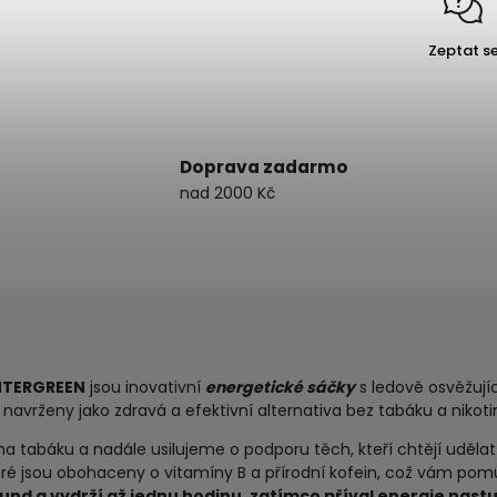
Zeptat s
Doprava zadarmo
nad 2000 Kč
NTERGREEN
jsou inovativní
energetické sáčky
s ledově osvěžují
 navrženy jako zdravá a efektivní alternativa bez tabáku a nikot
a tabáku a nadále usilujeme o podporu těch, kteří chtějí uděla
eré jsou obohaceny o vitamíny B a přírodní kofein, což vám pomů
d a vydrží až jednu hodinu, zatímco příval energie nastup