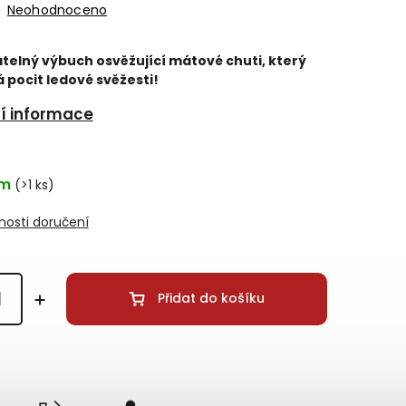
Neohodnoceno
telný výbuch osvěžující mátové chuti, který
 pocit ledové svěžesti!
ní informace
em
(>1 ks)
osti doručení
Přidat do košíku