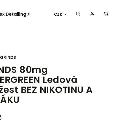
lex Detailing Academy 2025
BESTSELLER
OBLEČENÍ 
CZK
GR1NDS
INDS 80mg
ERGREEN Ledová
žest BEZ NIKOTINU A
BÁKU
č