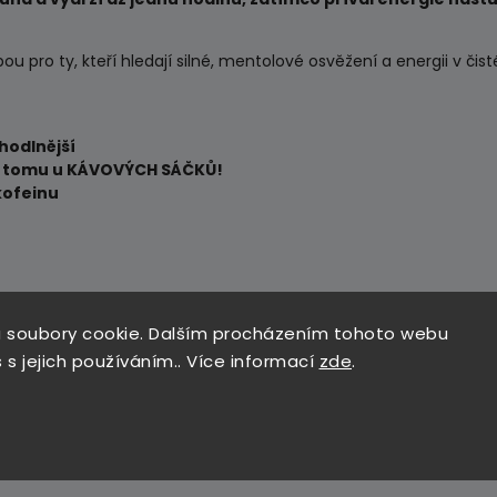
lbou pro ty, kteří hledají silné, mentolové osvěžení a energii v čis
ohodlnější
je tomu u KÁVOVÝCH SÁČKŮ!
kofeinu
 soubory cookie. Dalším procházením tohoto webu
 s jejich používáním.. Více informací
zde
.