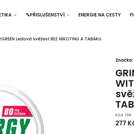
ETIKA
🔧PŘISLUŠENSTVÍ
ENERGIE NA CESTY
F
GREEN Ledová svěžest BEZ NIKOTINU A TABÁKU
Značka:
GR
WIT
svě
TA
Kód:
199
277 K