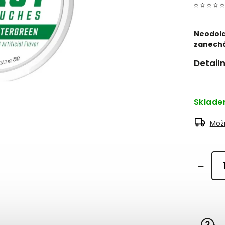
Neodola
zanechá
Detail
Sklad
Možn