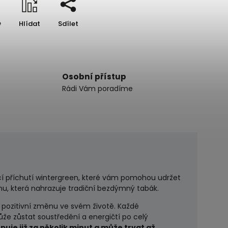
e
Hlídat
Sdílet
Osobní přístup
Rádi Vám poradíme
cí příchutí wintergreen, které vám pomohou udržet
inu, která nahrazuje tradiční bezdýmný tabák.
t pozitivní změnu ve svém životě. Každé
že zůstat soustředění a energičtí po celý
uje již za několik minut a může trvat až