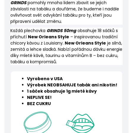
GRINDS
pomohly mnoha lidem zbavit se jejich
závislosti na tabáku a doufáme, že budeme i nadále
ovlivňovat svět odvykání tabáku pro ty, kteří jsou
připraveni udělat změnu.
Každá
plechovka
GRINDS 50mg
obsahuje 18 sáčků s
příchutí
New Orleans Style
– inspirovanou tradiční
chicory kávou z Louisiany.
New Orleans Style
je silná,
zemitá a lehce sladká. Nabízí pořádnou dávku energie
díky mleté kávě, taurinu a vitamínům B – bez cukru,
tabáku a kompromisů.
Vyrobeno v USA
Výrobek NEOBSAHUJE tabák ani nikotin!
1 sáček obsahuje 1g mleté kávy
NEPLIVE SE!
BEZ CUKRU