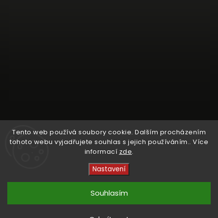
Tento web používá soubory cookie. Dalším procházením
tohoto webu vyjadřujete souhlas s jejich používáním.. Více
informací
zde
.
Sledovat na Instagramu
Nastavení
Copyright 2026
Crystal Cruisers
. Všechna práva
vyhrazena.
Souhlasím
Vytvořil
Shoptet
| Design
kashop.cz