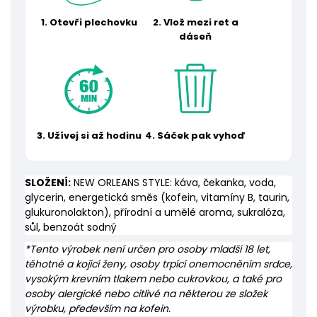
1. Otevři plechovku
2. Vlož mezi ret a
dáseň
3. Užívej si až hodinu
4. Sáček pak vyhoď
SLOŽENÍ:
NEW ORLEANS STYLE: káva, čekanka, voda,
glycerin, energetická směs (kofein, vitamíny B, taurin,
glukuronolakton), přírodní a umělé aroma, sukralóza,
sůl, benzoát sodný
*Tento výrobek není určen pro osoby mladší 18 let,
těhotné a kojící ženy, osoby trpící onemocněním srdce,
vysokým krevním tlakem nebo cukrovkou, a také pro
osoby alergické nebo citlivé na některou ze složek
výrobku, především na kofein.