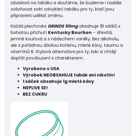
závislosti na tabáku a doufáme, že budeme i nadále
ovlivňovat svět odvykání tabáku pro ty, kteří jsou
připraveni udělat změnu.
Každá
plechovka
GRINDS 50mg
obsahuje 18 sáčků s
bohatou příchutí
Kentucky Bourbon
– dřevitá,
jemně kouřová a s nádechem vanilky. Bez alkoholu,
ale s pořádnou dávkou kofeinu, mleté kávy, taurinu a
vitamínů B. Stylová alternativa pro ty, kdo si chtějí
dopřát povzbuzení s charakterem.
Vyrobeno v USA
Výrobek NEOBSAHUJE tabák ani nikotin!
1 sáček obsahuje 1g mleté kávy
NEPLIVE SE!
BEZ CUKRU