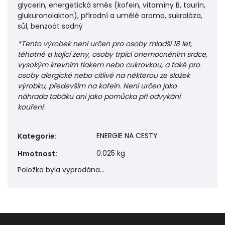
glycerin, energetická směs (kofein, vitamíny B, taurin,
glukuronolakton), přírodní a umělé aroma, sukralóza,
sůl, benzoát sodný
*Tento výrobek není určen pro osoby mladší 18 let,
těhotné a kojící ženy, osoby trpící onemocněním srdce,
vysokým krevním tlakem nebo cukrovkou, a také pro
osoby alergické nebo citlivé na některou ze složek
výrobku, především na kofein. Není určen jako
náhrada tabáku ani jako pomůcka při odvykání
kouření.
ENERGIE NA CESTY
Kategorie
:
0.025 kg
Hmotnost
:
Položka byla vyprodána…