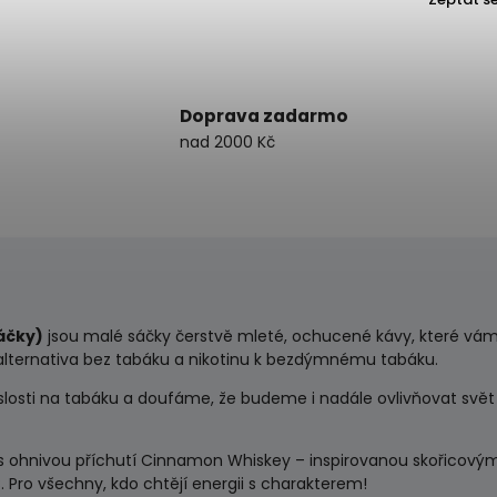
Doprava zadarmo
nad 2000 Kč
áčky)
jsou malé sáčky čerstvě mleté, ochucené kávy, které vám
alternativa bez tabáku a nikotinu k bezdýmnému tabáku.
losti na tabáku a doufáme, že budeme i nadále ovlivňovat svět o
s ohnivou příchutí Cinnamon Whiskey – inspirovanou skořicovým l
 Pro všechny, kdo chtějí energii s charakterem!