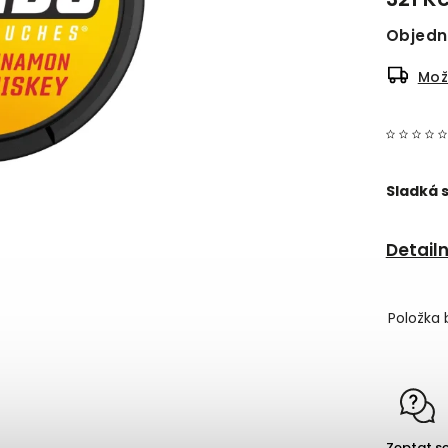
Objed
Mož
Sladká s
Detail
Položka 
Zeptat s