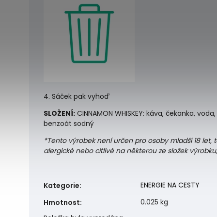
4. Sáček pak vyhoď
SLOŽENÍ:
CINNAMON WHISKEY: káva, čekanka, voda, gl
benzoát sodný
*Tento výrobek není určen pro osoby mladší 18 let,
alergické nebo citlivé na některou ze složek výrobk
ENERGIE NA CESTY
Kategorie
:
0.025 kg
Hmotnost
: