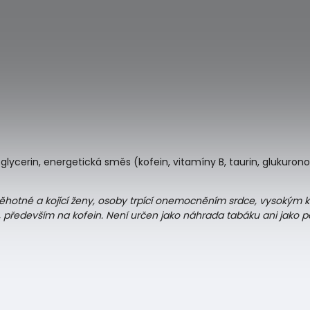
ycerin, energetická směs (kofein, vitamíny B, taurin, glukuronol
 těhotné a kojící ženy, osoby trpící onemocněním srdce, vysokým
u, především na kofein. Není určen jako náhrada tabáku ani jako 