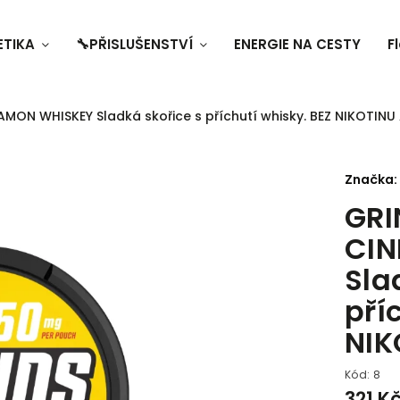
ETIKA
🔧PŘISLUŠENSTVÍ
ENERGIE NA CESTY
F
ON WHISKEY Sladká skořice s příchutí whisky. BEZ NIKOTINU
Značka:
GR
CI
Sla
pří
NIK
Kód:
8
321 K