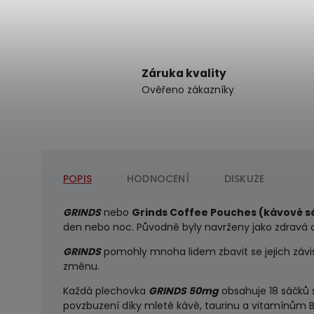
Záruka kvality
Ověřeno zákazníky
POPIS
HODNOCENÍ
DISKUZE
GRINDS
nebo
Grinds Coffee Pouches (kávové s
den nebo noc. Původně byly navrženy jako zdravá 
GRINDS
pomohly mnoha lidem zbavit se jejich závis
změnu.
Každá
plechovka
GRINDS 50mg
obsahuje 18 sáčků 
povzbuzení díky mleté kávě, taurinu a vitamínům B.