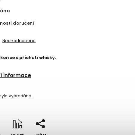
náno
nosti doručení
Neohodnoceno
kořice s příchutí whisky.
ní informace
byla vyprodána…
e