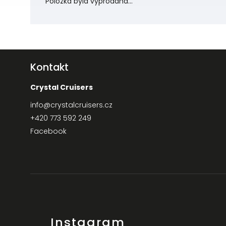
Položka byla vyprodána…
Kontakt
Crystal Cruisers
info
@
crystalcruisers.cz
+420 773 592 249
Facebook
Instagram