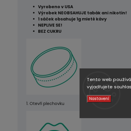
Vyrobeno v USA
Výrobek NEOBSAHUJE tabák ani nikotin!
1 sáček obsahuje 1g mleté kávy
NEPLIVE SE!
BEZ CUKRU
Tento web používá
vyjadřujete souhlas
Nastavení
1. Otevři plechovku