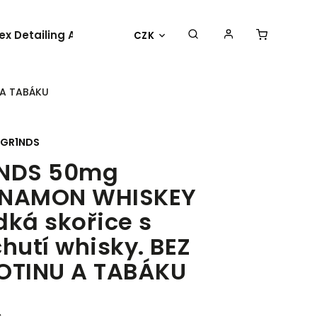
lex Detailing Academy 2025
BESTSELLER
OBLEČENÍ 
CZK
 A TABÁKU
GR1NDS
INDS 50mg
NNAMON WHISKEY
dká skořice s
chutí whisky. BEZ
OTINU A TABÁKU
č