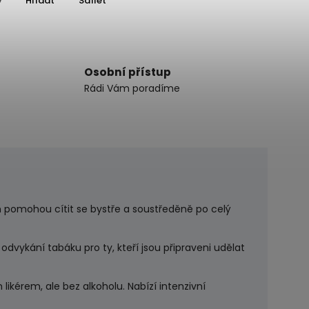
Hlídat
Sdílet
Osobní přístup
Rádi Vám poradíme
 pomohou cítit se bystře a soustředěně po celý
dvykání tabáku pro ty, kteří jsou připraveni udělat
ikérem, ale bez alkoholu. Nabízí intenzivní