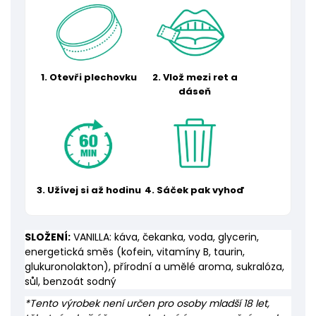
1. Otevři plechovku
2. Vlož mezi ret a
dáseň
3. Užívej si až hodinu
4. Sáček pak vyhoď
SLOŽENÍ:
VANILLA: káva, čekanka, voda, glycerin,
energetická směs (kofein, vitamíny B, taurin,
glukuronolakton), přírodní a umělé aroma, sukralóza,
sůl, benzoát sodný
*Tento výrobek není určen pro osoby mladší 18 let,