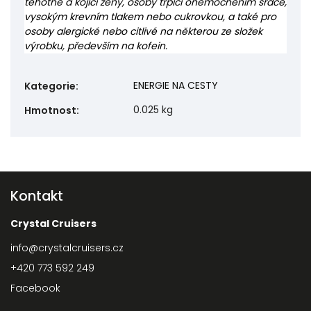
těhotné a kojící ženy, osoby trpící onemocněním srdce,
vysokým krevním tlakem nebo cukrovkou, a také pro
osoby alergické nebo citlivé na některou ze složek
výrobku, především na kofein.
ENERGIE NA CESTY
Kategorie
:
0.025 kg
Hmotnost
:
Kontakt
Crystal Cruisers
info
@
crystalcruisers.cz
+420 773 592 249
Facebook