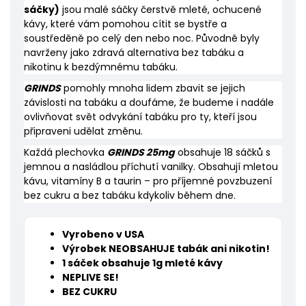
sáčky)
jsou malé sáčky čerstvě mleté, ochucené
kávy, které vám pomohou cítit se bystře a
soustředěně po celý den nebo noc. Původně byly
navrženy jako zdravá alternativa bez tabáku a
nikotinu k bezdýmnému tabáku.
GRINDS
pomohly mnoha lidem zbavit se jejich
závislosti na tabáku a doufáme, že budeme i nadále
ovlivňovat svět odvykání tabáku pro ty, kteří jsou
připraveni udělat změnu.
Každá
plechovka
GRINDS 25mg
obsahuje 18 sáčků s
jemnou a nasládlou příchutí vanilky. Obsahují mletou
kávu, vitamíny B a taurin – pro příjemné povzbuzení
bez cukru a bez tabáku kdykoliv během dne.
Vyrobeno v USA
Výrobek NEOBSAHUJE tabák ani nikotin!
1 sáček obsahuje 1g mleté kávy
NEPLIVE SE!
BEZ CUKRU