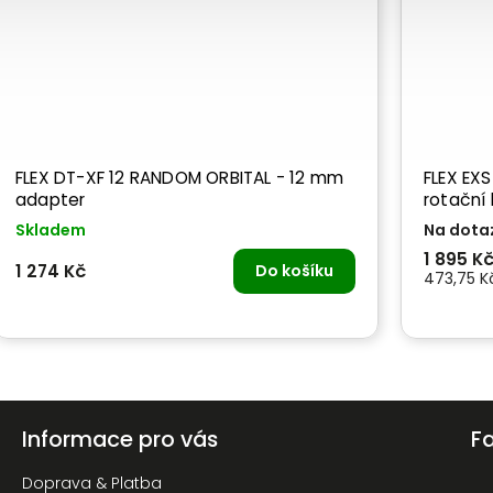
FLEX DT-XF 12 RANDOM ORBITAL - 12 mm
FLEX EXS
adapter
rotační 
Skladem
Na dota
1 895 K
1 274 Kč
Do košíku
473,75 Kč
Informace pro vás
F
Doprava & Platba