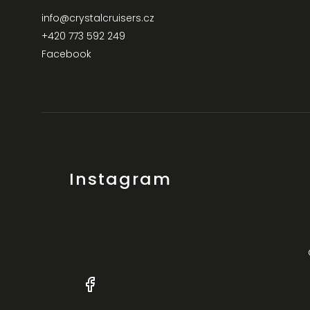
info
@
crystalcruisers.cz
+420 773 592 249
Facebook
Instagram
+420
Facebook
773