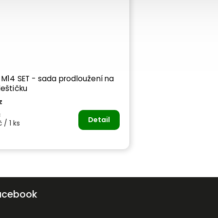
 M14 SET - sada prodloužení na
leštičku
z
č
Detail
 / 1 ks
acebook