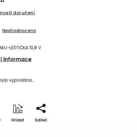
az
nosti doručení
Neohodnoceno
KU-LEŠTIČKA 10,8 V
ní informace
byla vyprodána…
e
Hlídat
Sdílet