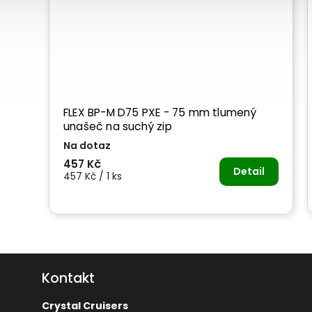
FLEX BP-M D75 PXE - 75 mm tlumený
unašeč na suchý zip
Na dotaz
457 Kč
Detail
457 Kč / 1 ks
Kontakt
Crystal Cruisers