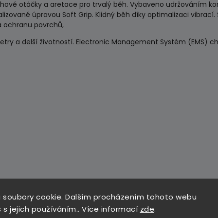
běhové otáčky a aretace pro trvalý běh. Vybaveno udržováním ko
zované úpravou Soft Grip. Klidný běh díky optimalizaci vibrací. S
a ochranu povrchů,
ry a delší životností. Electronic Management Systém (EMS) chrán
 soubory cookie. Dalším procházením tohoto webu
 s jejich používáním.. Více informací
zde
.