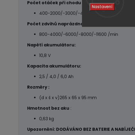
Počet otáček při chodu naprázdno:
Nastavení
400-2000/-3000/-4000/-5800 ot/min
Počet zdvihů naprázdno:
800-4000/-6000/-8000/-11600 /min
Napětí akumulátoru:
10,8 V
Kapacita akumulátoru:
2,5 / 4,0 / 6,0 Ah
Rozměry :
(d x š x v)265 x 65 x 95 mm
Hmotnost bez aku
:
0,63 kg
Upozornění: DODÁVÁNO BEZ BATERIE A NABÍJEČ