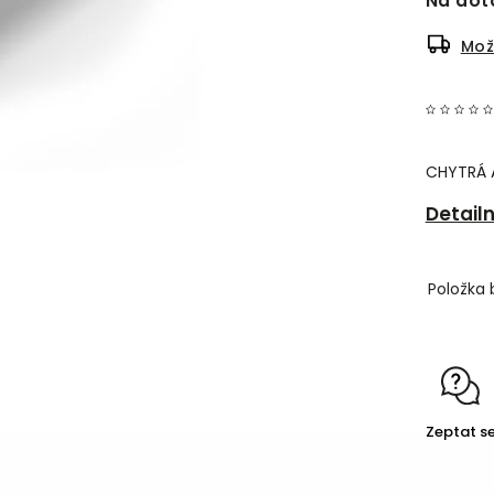
Na dot
Mož
CHYTRÁ A
Detail
Položka 
Zeptat s