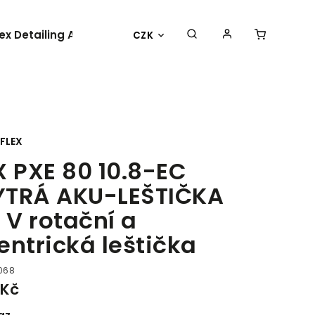
lex Detailing Academy 2025
BESTSELLER
OBLEČENÍ 
CZK
FLEX
X PXE 80 10.8-EC
TRÁ AKU-LEŠTIČKA
8 V rotační a
entrická leštička
068
 Kč