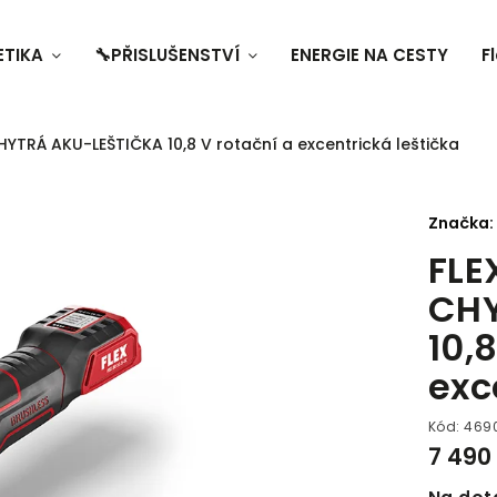
ETIKA
🔧PŘISLUŠENSTVÍ
ENERGIE NA CESTY
F
CHYTRÁ AKU-LEŠTIČKA 10,8 V rotační a excentrická leštička
Značka:
FLE
CHY
10,
exc
Kód:
469
7 490