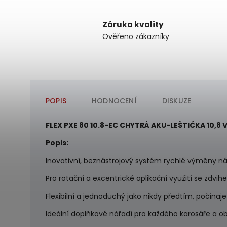
Záruka kvality
Ověřeno zákazníky
POPIS
HODNOCENÍ
DISKUZE
FLEX PXE 80 10.8-EC CHYTRÁ AKU-LEŠTIČKA 10,8 V
Popis:
Inovativní, beznástrojový systém rychlé výměny nás
Pro rotační a excentrické aplikační využití se zdvi
Flexibilní a jednoduchý jako nikdy předtím, počína
Ideální doplňkové nářadí pro každého karosáře a obl