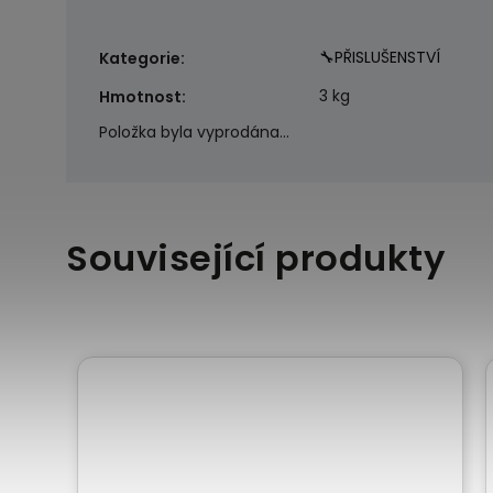
🔧PŘISLUŠENSTVÍ
Kategorie
:
3 kg
Hmotnost
:
Položka byla vyprodána…
Související produkty