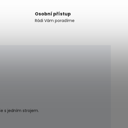
Osobní přístup
Rádi Vám poradíme
še s jedním strojem.