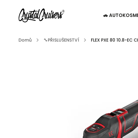
🚗 AUTOKOSM
Domů
/
🔧PŘISLUŠENSTVÍ
/
FLEX PXE 80 10.8-EC 