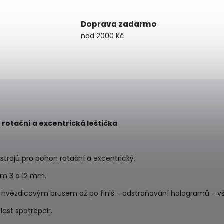
Doprava zadarmo
nad 2000 Kč
 rotační a excentrická leštička
trojů pro pohon rotační a excentrický.
hem 3 a 12 mm.
je hvězdicovým brusem až po finiš - odstraňování hologramů - v
ast spotrepair.