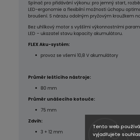
Spínač pro přidávání výkonu: pro jemný start, roz
LED-ergonomie a flexibilní možnosti úchopu optimali
broušení. S nárazu odolným pryžovým kroužkem n
Bez uhlíkový motor s vyššími výkonnostními paramet
LED – ukazatel stavu kapacity akumulátoru.
FLEX Aku-systém:
provoz se všemi 10,8 V akumulátory
Průměr leštícího nástroje:
80 mm
Průměr unášecího kotouče:
75 mm
Zdvih:
Tento web používá
3 + 12 mm
vyjadřujete souhlas