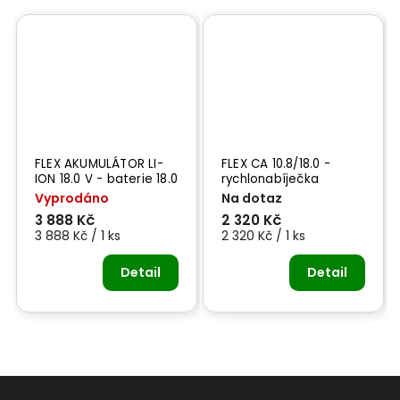
FLEX AKUMULÁTOR LI-
FLEX CA 10.8/18.0 -
ION 18.0 V - baterie 18.0
rychlonabíječka
V
Vyprodáno
Na dotaz
3 888 Kč
2 320 Kč
3 888 Kč / 1 ks
2 320 Kč / 1 ks
Detail
Detail