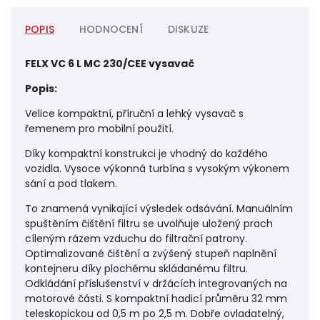
POPIS
HODNOCENÍ
DISKUZE
FELX VC 6 L MC 230/CEE vysavač
Popis:
Velice kompaktní, příruční a lehký vysavač s
řemenem pro mobilní použití.
Díky kompaktní konstrukci je vhodný do každého
vozidla. Vysoce výkonná turbína s vysokým výkonem
sání a pod tlakem.
To znamená vynikající výsledek odsávání. Manuálním
spuštěním čištění filtru se uvolňuje uložený prach
cíleným rázem vzduchu do filtrační patrony.
Optimalizované čištění a zvýšený stupeň naplnění
kontejneru díky plochému skládanému filtru.
Odkládání příslušenství v držácích integrovaných na
motorové části. S kompaktní hadicí průměru 32 mm
teleskopickou od 0,5 m po 2,5 m. Dobře ovladatelný,