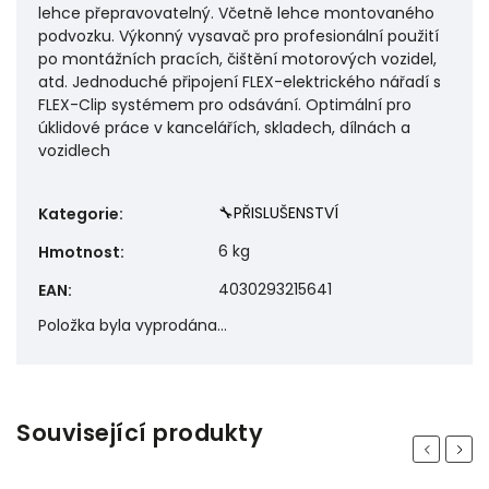
lehce přepravovatelný. Včetně lehce montovaného
podvozku. Výkonný vysavač pro profesionální použití
po montážních pracích, čištění motorových vozidel,
atd. Jednoduché připojení FLEX-elektrického nářadí s
FLEX-Clip systémem pro odsávání. Optimální pro
úklidové práce v kancelářích, skladech, dílnách a
vozidlech
🔧PŘISLUŠENSTVÍ
Kategorie
:
6 kg
Hmotnost
:
4030293215641
EAN
:
Položka byla vyprodána…
Související produkty
Previous
Next