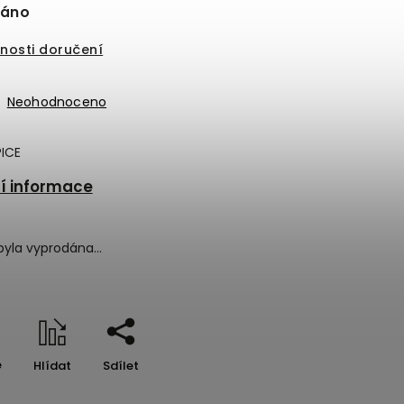
náno
nosti doručení
Neohodnoceno
ICE
ní informace
byla vyprodána…
e
Hlídat
Sdílet