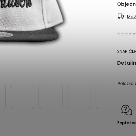
Objed
Mož
SNAP ČEP
Detail
Položka 
Zeptat s