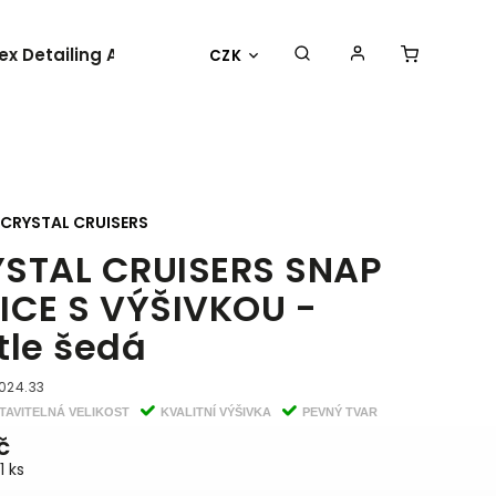
lex Detailing Academy 2025
BESTSELLER
OBLEČENÍ 
CZK
CRYSTAL CRUISERS
STAL CRUISERS SNAP
ICE S VÝŠIVKOU -
tle šedá
024.33
TAVITELNÁ VELIKOST
KVALITNÍ VÝŠIVKA
PEVNÝ TVAR
č
1 ks