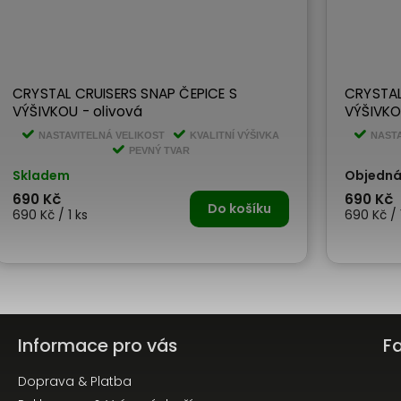
CRYSTAL CRUISERS SNAP ČEPICE S
CRYSTAL
VÝŠIVKOU - olivová
VÝŠIVKO
NASTAVITELNÁ VELIKOST
KVALITNÍ VÝŠIVKA
NASTA
PEVNÝ TVAR
Skladem
Objedn
690 Kč
690 Kč
Do košíku
690 Kč / 1 ks
690 Kč / 
Informace pro vás
F
Doprava & Platba