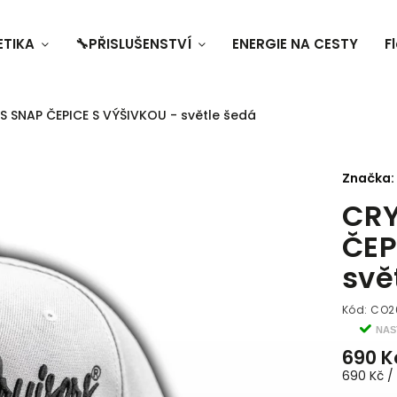
ETIKA
🔧PŘISLUŠENSTVÍ
ENERGIE NA CESTY
F
S SNAP ČEPICE S VÝŠIVKOU - světle šedá
Značka:
CRY
ČEP
svě
Kód:
CO2
NAS
690 K
690 Kč / 