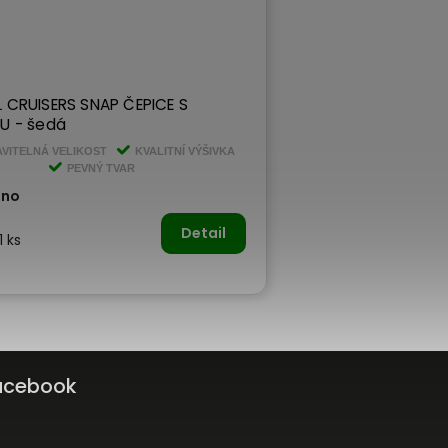
 CRUISERS SNAP ČEPICE S
U - šedá
VITELNÁ VELIKOST
KVALITNÍ VÝŠIVKA
PEVNÝ TVAR
áno
Detail
1 ks
acebook