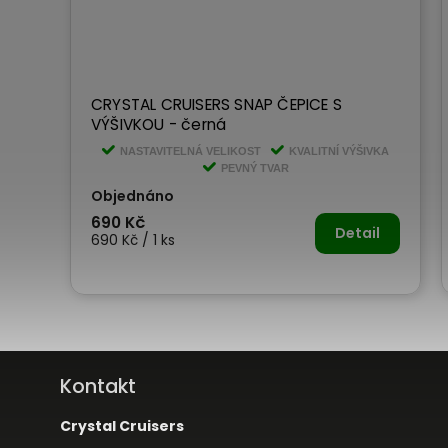
CRYSTAL CRUISERS SNAP ČEPICE S
VÝŠIVKOU - černá
NASTAVITELNÁ VELIKOST
KVALITNÍ VÝŠIVKA
PEVNÝ TVAR
Objednáno
690 Kč
Detail
690 Kč / 1 ks
Kontakt
Crystal Cruisers