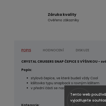
Záruka kvality
Ověřeno zákazníky
POPIS
HODNOCENÍ
DISKUZE
CRYSTAL CRUISERS SNAP ČEPICE S VÝŠIVKOU - sv
Popis:
stylová čepice, ve které budeš vždy Cool
kšiltovka typu snapback s rovným kšiltem
v přední části se nachází výšivka loga CRYST
Tento web používá
vyjadřujete souhlas
OBLEČENÍ MERCH CC
Kategorie
: