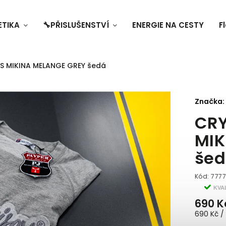
ETIKA
🔧PŘISLUŠENSTVÍ
ENERGIE NA CESTY
F
S MIKINA MELANGE GREY šedá
Značka:
CRY
MIK
še
Kód:
777
KVA
690 K
690 Kč / 