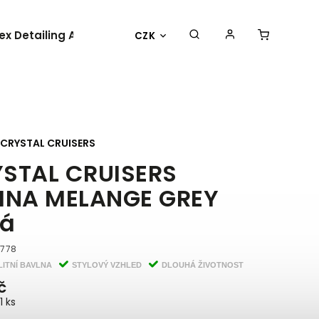
lex Detailing Academy 2025
BESTSELLER
OBLEČENÍ 
CZK
CRYSTAL CRUISERS
STAL CRUISERS
INA MELANGE GREY
dá
7778
LITNÍ BAVLNA
STYLOVÝ VZHLED
DLOUHÁ ŽIVOTNOST
č
1 ks