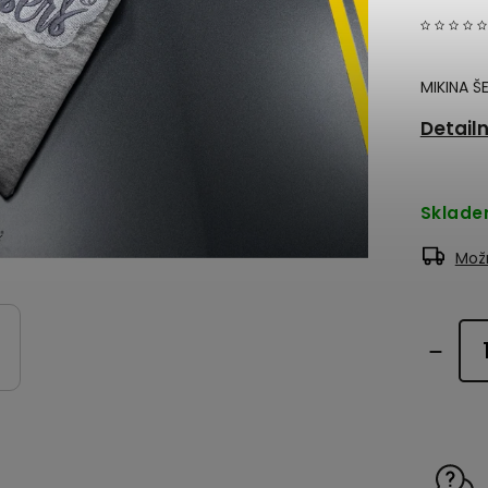
MIKINA Š
Detail
Sklad
Možn