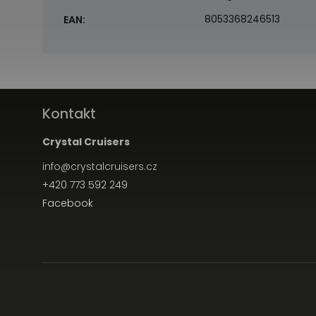
8053368246513
EAN
:
Kontakt
Crystal Cruisers
info
@
crystalcruisers.cz
+420 773 592 249
Facebook