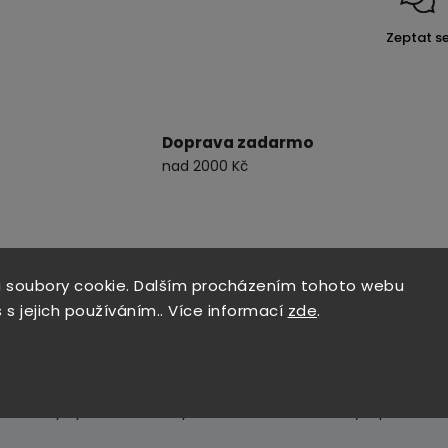
Zeptat s
Doprava zadarmo
nad 2000 Kč
 soubory cookie. Dalším procházením tohoto webu
 s jejich používáním.. Více informací
zde
.
, hluboký výstřih s elastickým žebrováním, manžety a pas s ela