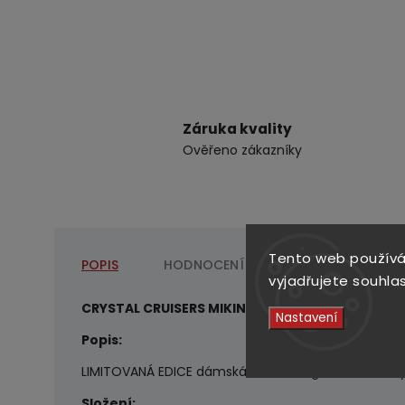
Záruka kvality
Ověřeno zákazníky
Tento web používá
POPIS
HODNOCENÍ
DISKUZE
vyjadřujete souhlas
CRYSTAL CRUISERS MIKINA šedá
Nastavení
Popis:
LIMITOVANÁ EDICE dámská mikina, raglánové rukávy
Složení: