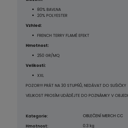
80% BAVLNA
20% POLYESTER
Vzhled:
FRENCH TERRY FLAMÉ EFEKT
Hmotnost:
250 GR/MQ
Velikosti:
XXL
POZOR!!! PRÁT NA 30 STUPŇŮ, NEDÁVAT DO SUŠIČKY
VELIKOST PROSÍM UDÁDĚJTE DO POZNÁMKY V OBJEDN
OBLEČENÍ MERCH CC
Kategorie
:
0.3 kg
Hmotnost
: