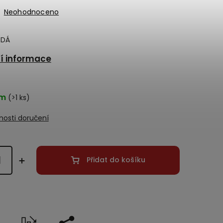
Neohodnoceno
EDÁ
ní informace
em
(>1 ks)
osti doručení
Přidat do košíku