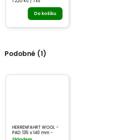
1 220 Kč / 1 ks
Do košíku
Podobné (1)
HERRENFAHRT WOOL -
PAD 135 x 140 mm -
brusný kotouč
Skladem