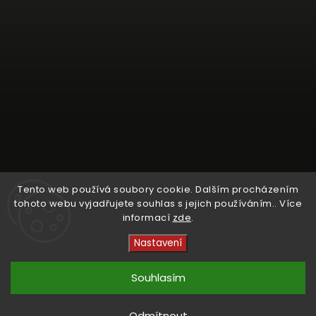
Tento web používá soubory cookie. Dalším procházením
tohoto webu vyjadřujete souhlas s jejich používáním.. Více
informací
zde
.
Sledovat na Instagramu
Nastavení
Copyright 2026
Crystal Cruisers
. Všechna práva
vyhrazena.
Souhlasím
Vytvořil
Shoptet
| Design
kashop.cz
Odmítnout