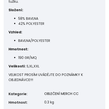
tužku.
Složení:
58% BAVLNA
42% POLYESTER
Vzhled:
BAVLNA/POLYESTER
Hmotnost:
190 GR/MQ
Velikosti:
S,XL,XXL
VELIKOST PROSÍM UVÁDĚJTE DO POZNÁMKY K
OBJEDNÁVCE!!!
OBLEČENÍ MERCH CC
Kategorie
:
0.3 kg
Hmotnost
: