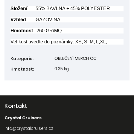
Složení
55% BAVLNA + 45% POLYESTER
Vzhled
GÁZOVINA
Hmotnost
260 GR/MQ
Velikost uveďte do poznámky: XS, S, M, L,XL,
OBLEČENÍ MERCH CC
Kategorie
:
0.35 kg
Hmotnost
:
Kontakt
Crystal Cruisers
info
@
crystalcruisers.cz