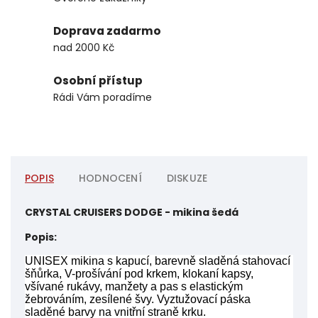
Doprava zadarmo
nad 2000 Kč
Osobní přístup
Rádi Vám poradíme
POPIS
HODNOCENÍ
DISKUZE
CRYSTAL CRUISERS DODGE - mikina šedá
Popis:
UNISEX mikina s kapucí, barevně sladěná stahovací
šňůrka, V-prošívání pod krkem, klokaní kapsy,
všívané rukávy, manžety a pas s elastickým
žebrováním, zesílené švy. Vyztužovací páska
sladěné barvy na vnitřní straně krku.