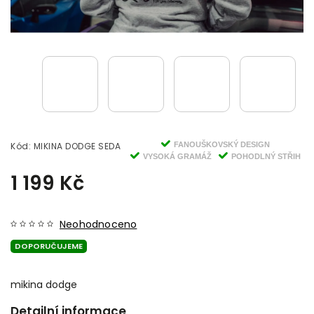
Kód:
MIKINA DODGE SEDA
FANOUŠKOVSKÝ DESIGN
VYSOKÁ GRAMÁŽ
POHODLNÝ STŘIH
1 199 Kč
Neohodnoceno
DOPORUČUJEME
mikina dodge
Detailní informace