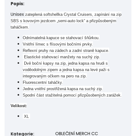
Popis:
Unisex
zateplená softshellka Crystal Cruisers, zapínání na zip
SBS s kovovým jezdcem „semi-auto lock“ a přizpůsobeným
taháčkem.
Odnímatelná kapuce se stahovací šňůrkou.
Vnitřní límec s flísovými bočními prvky.
Reflexní pruhy na zádech a zadní straně kapuce.
Elastické stahovací manžety na suchý zip.
Dvě boční kapsy na zip, jedna kapsa na hrudi s
voděodolným zipem a jedna kapsa na levé paži s
integrovaným očkem na pero na zip.
Fluorescentní taháčky.
Jedna vnitřní prostřižená kapsa na suchý zip.
Spodní část stažitelná pomocí přizpůsobených zarážek.
Velikost:
XL
OBLEČENÍ MERCH CC
Kategorie
: