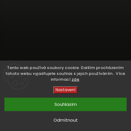
Tento web používá soubory cookie. Dalším procházením
tohoto webu vyjadřujete souhlas s jejich používáním.. Více
informací
zde
.
Sledovat na Instagramu
Nastavení
Copyright 2026
Crystal Cruisers
. Všechna práva
vyhrazena.
Souhlasím
Vytvořil
Shoptet
| Design
kashop.cz
Odmítnout