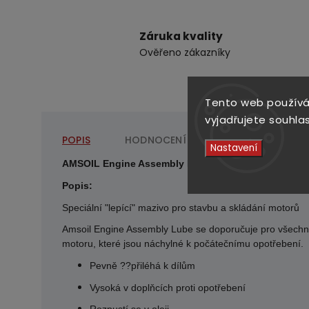
Záruka kvality
Ověřeno zákazníky
Tento web používá
vyjadřujete souhlas
POPIS
HODNOCENÍ
DISKUZE
Nastavení
AMSOIL Engine Assembly Lube 118 ml – speciální le
Popis:
Speciální "lepící" mazivo pro stavbu a skládání motorů
Amsoil Engine Assembly Lube se doporučuje pro všechny
motoru, které jsou náchylné k počátečnímu opotřebení.
Pevně
??
p
ř
il
é
h
á
k d
í
l
ů
m
Vysoká v doplňcích proti opotřebení