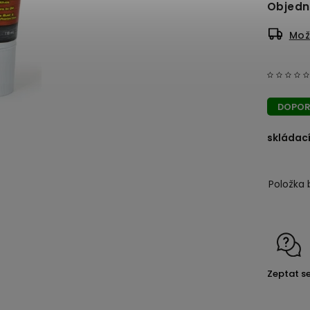
Objed
Mož
DOPOR
skládac
Položka 
Zeptat s