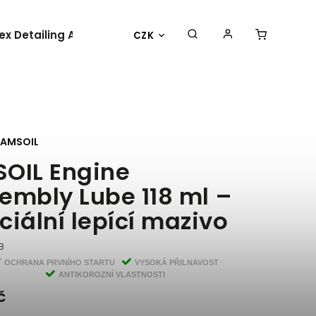
lex Detailing Academy 2025
BESTSELLER
OBLEČENÍ 
CZK
AMSOIL
OIL Engine
embly Lube 118 ml –
ciální lepící mazivo
B
OCHRANA PRVNÍHO STARTU
VYSOKÁ PŘILNAVOST
ANTIKOROZNÍ VLASTNOSTI
č