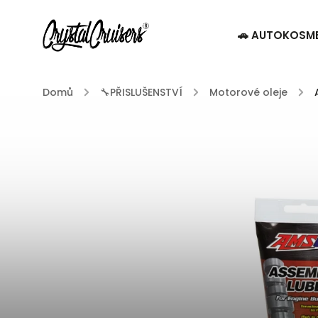
🚗 AUTOKOSM
Domů
/
🔧PŘISLUŠENSTVÍ
/
Motorové oleje
/