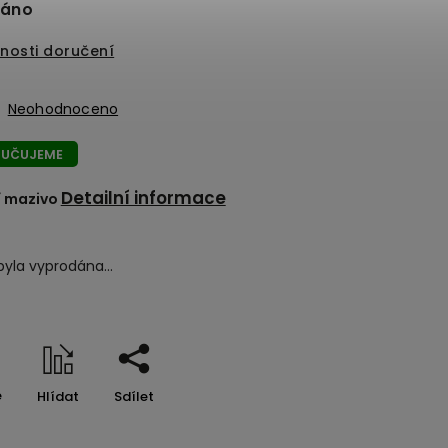
náno
nosti doručení
Neohodnoceno
UČUJEME
Detailní informace
í mazivo
byla vyprodána…
e
Hlídat
Sdílet