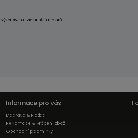
ě výkonných a závodních motorů
Informace pro vás
F
Doprava & Platba
Reklamace & Vrácení zboží
Obchodní podmínky