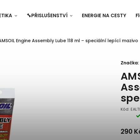
ETIKA
🔧PŘISLUŠENSTVÍ
ENERGIE NA CESTY
F
AMSOIL Engine Assembly Lube 118 ml – speciální lepící mazivo
Značka:
AMS
Ass
spe
Kód:
EALT
290 K