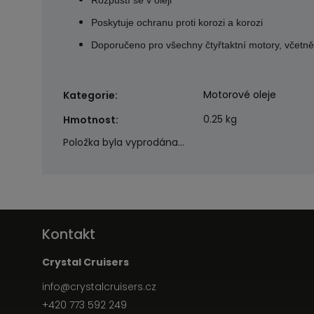
Rozpustí se v oleji
Poskytuje ochranu proti korozi a korozi
Doporučeno pro všechny čtyřtaktní motory, včetn
Motorové oleje
Kategorie
:
0.25 kg
Hmotnost
:
Položka byla vyprodána…
Kontakt
Crystal Cruisers
info
@
crystalcruisers.cz
+420 773 592 249