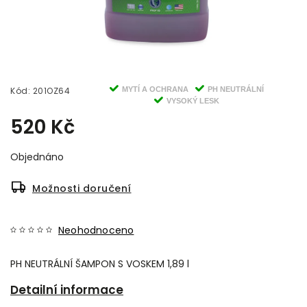
Kód:
201OZ64
MYTÍ A OCHRANA
PH NEUTRÁLNÍ
VYSOKÝ LESK
520 Kč
Objednáno
Možnosti doručení
Neohodnoceno
PH NEUTRÁLNÍ ŠAMPON S VOSKEM 1,89 l
Detailní informace