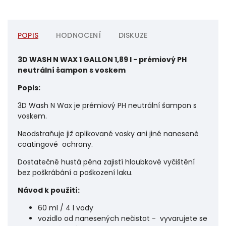
POPIS
HODNOCENÍ
DISKUZE
3D WASH N WAX 1 GALLON 1,89 l - prémiový PH
neutrální šampon s voskem
Popis:
3D Wash N Wax je prémiový PH neutrální šampon s
voskem.
Neodstraňuje již aplikované vosky ani jiné nanesené
coatingové ochrany.
Dostatečně hustá pěna zajistí hloubkové vyčištění
bez poškrábání a poškození laku.
Návod k použití:
60 ml / 4 l vody
vozidlo od nanesených nečistot - vyvarujete se