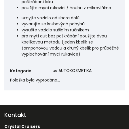
poškrábaní laku
použijte mycí rukavici / houbu z mikrovlákna
umyjte vozidlo od shora dolů
vyvarujte se kruhových pohybů
vysušte vozidlo sušicím ručníkem
pro mytí aut bez poškrábání použijte dvou
kbelíkovou metodu (jeden kbelík se
šamponovou vodou a druhý kbelík pro průběžné
vyplachování mycí rukavice)
🚗 AUTOKOSMETIKA
Kategorie
:
Položka byla vyprodána…
Kontakt
Crystal Cruisers