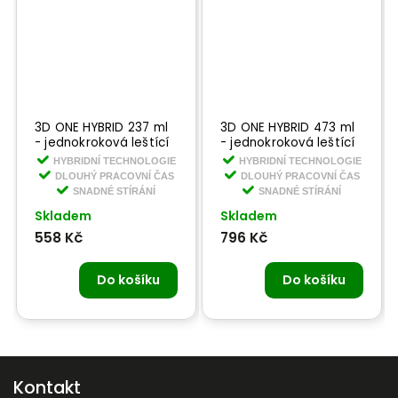
3D ONE HYBRID 237 ml
3D ONE HYBRID 473 ml
- jednokroková leštící
- jednokroková leštící
pasta
pasta
HYBRIDNÍ TECHNOLOGIE
HYBRIDNÍ TECHNOLOGIE
DLOUHÝ PRACOVNÍ ČAS
DLOUHÝ PRACOVNÍ ČAS
SNADNÉ STÍRÁNÍ
SNADNÉ STÍRÁNÍ
Skladem
Skladem
558 Kč
796 Kč
Do košíku
Do košíku
Kontakt