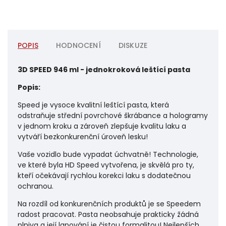
POPIS
HODNOCENÍ
DISKUZE
3D SPEED 946 ml - jednokroková leštící pasta
Popis:
Speed je vysoce kvalitní leštící pasta, která
odstraňuje střední povrchové škrábance a hologramy
v jednom kroku a zároveň zlepšuje kvalitu laku a
vytváří bezkonkurenční úroveň lesku!
Vaše vozidlo bude vypadat úchvatně! Technologie,
ve které byla HD Speed vytvořena, je skvělá pro ty,
kteří očekávají rychlou korekci laku s dodatečnou
ochranou.
Na rozdíl od konkurenčních produktů je se Speedem
radost pracovat. Pasta neobsahuje prakticky žádná
plniva a její lapování je čistou formalitou! Nejlepších