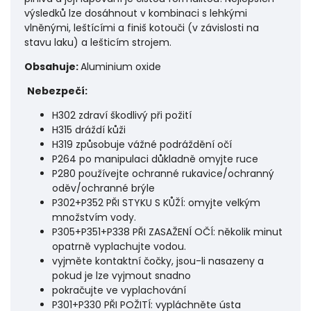
výsledků lze dosáhnout v kombinaci s lehkými
vlněnými, leštícími a finiš kotouči (v závislosti na
stavu laku) a lešticím strojem.
Obsahuje:
Aluminium oxide
Nebezpečí:
H302 zdraví škodlivý při požití
H315 dráždí kůži
H319 způsobuje vážné podráždění očí
P264 po manipulaci důkladně omyjte ruce
P280 používejte ochranné rukavice/ochranný
oděv/ochranné brýle
P302+P352 PŘI STYKU S KŮŽÍ: omyjte velkým
množstvím vody.
P305+P351+P338 PŘI ZASAŽENÍ OČÍ: několik minut
opatrně vyplachujte vodou.
vyjměte kontaktní čočky, jsou-li nasazeny a
pokud je lze vyjmout snadno
pokračujte ve vyplachování
P301+P330 PŘI POŽITÍ: vypláchněte ústa