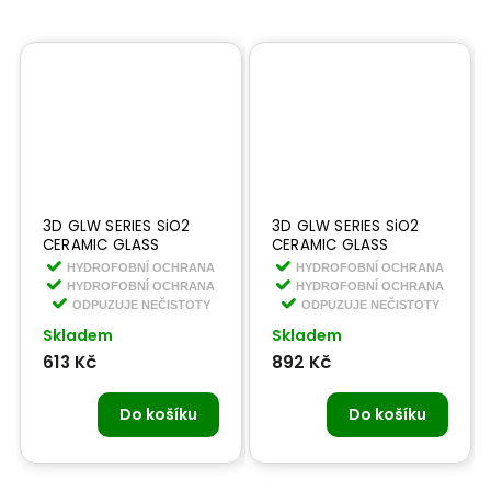
3D GLW SERIES SiO2
3D GLW SERIES SiO2
CERAMIC GLASS
CERAMIC GLASS
CLEANER 473 ml -
CLEANER 1, 9 l -
HYDROFOBNÍ OCHRANA
HYDROFOBNÍ OCHRANA
keramický čistič na
keramický čistič na
HYDROFOBNÍ OCHRANA
HYDROFOBNÍ OCHRANA
skla s hydrofobní
skla s hydrofobní
ODPUZUJE NEČISTOTY
ODPUZUJE NEČISTOTY
ochranou
ochranou
Skladem
Skladem
613 Kč
892 Kč
Do košíku
Do košíku