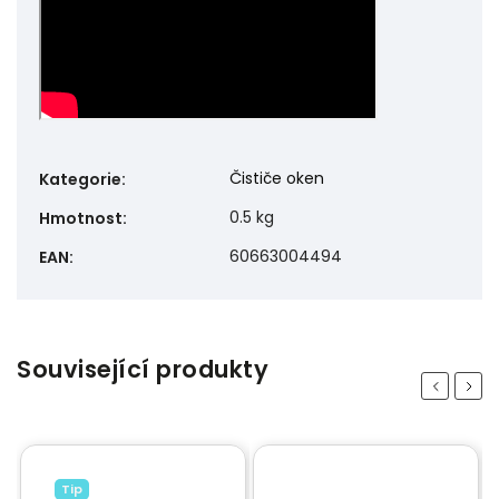
Čističe oken
Kategorie
:
0.5 kg
Hmotnost
:
60663004494
EAN
:
Související produkty
Previous
Next
Tip