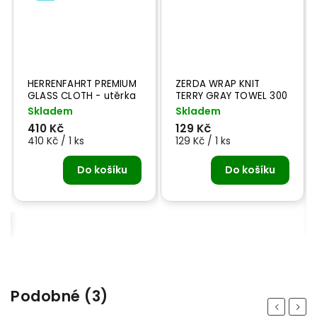
HERRENFAHRT PREMIUM
ZERDA WRAP KNIT
3D P
GLASS CLOTH - utěrka
TERRY GRAY TOWEL 300
GAL 
a skla
gsm - mikro vláknová
pump
Skladem
Skladem
utěrka
O
410 Kč
129 Kč
10 Kč / 1 ks
129 Kč / 1 ks
Skla
Do košíku
Do košíku
228 
Podobné (3)
Previous
Next