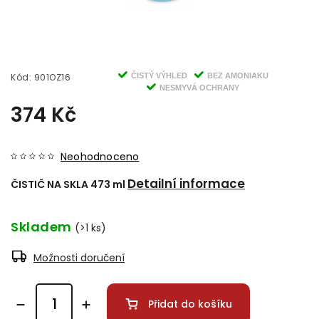
Kód:
901OZ16
ČISTÝ VÝHLED
BEZ AMONIAKU
NESMYVÁ OCHRANY
374 Kč
Neohodnoceno
Detailní informace
ČISTIČ NA SKLA 473 ml
Skladem
(>1 ks)
Možnosti doručení
Přidat do košíku