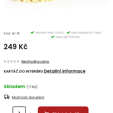
Kód:
M-15
VHODNÝ PRO TEXTIL
ERGONOMICKÝ TVAR
ODOLNÉ ŠTĚTINY
249 Kč
Neohodnoceno
Detailní informace
KARTÁČ DO INTERIÉRU
Skladem
(>1 ks)
Možnosti doručení