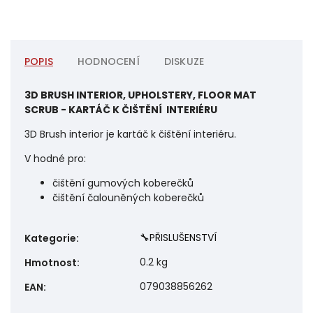
POPIS
HODNOCENÍ
DISKUZE
3D BRUSH INTERIOR, UPHOLSTERY, FLOOR MAT
SCRUB - KARTÁČ K ČIŠTĚNÍ INTERIÉRU
3D Brush interior je kartáč k čištění interiéru.
V hodné pro:
čištění gumových koberečků
čištění čalouněných koberečků
🔧PŘISLUŠENSTVÍ
Kategorie
:
0.2 kg
Hmotnost
:
079038856262
EAN
: