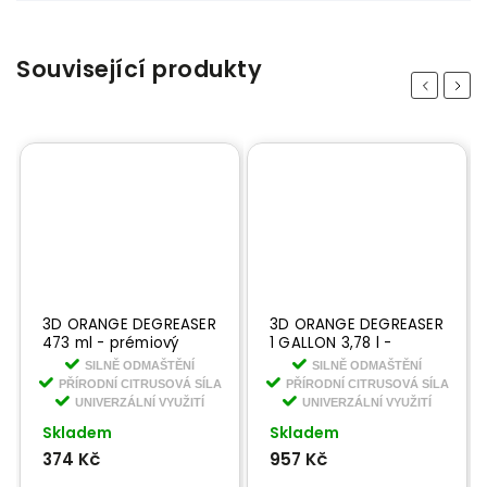
Související produkty
Previous
Next
3D ORANGE DEGREASER
3D ORANGE DEGREASER
473 ml - prémiový
1 GALLON 3,78 l -
univerzální čistič
prémiový univerzální
SILNĚ ODMAŠTĚNÍ
SILNĚ ODMAŠTĚNÍ
čistič
PŘÍRODNÍ CITRUSOVÁ SÍLA
PŘÍRODNÍ CITRUSOVÁ SÍLA
UNIVERZÁLNÍ VYUŽITÍ
UNIVERZÁLNÍ VYUŽITÍ
Skladem
Skladem
374 Kč
957 Kč