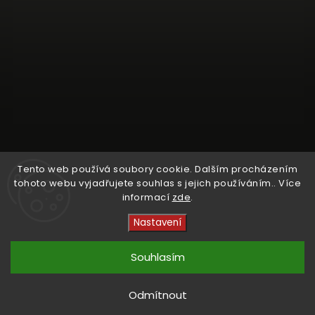
Tento web používá soubory cookie. Dalším procházením
tohoto webu vyjadřujete souhlas s jejich používáním.. Více
informací
zde
.
Sledovat na Instagramu
Nastavení
Copyright 2026
Crystal Cruisers
. Všechna práva
vyhrazena.
Souhlasím
Vytvořil
Shoptet
| Design
kashop.cz
Odmítnout