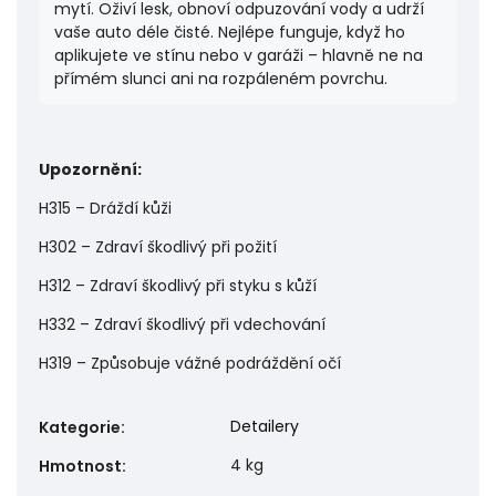
mytí. Oživí lesk, obnoví odpuzování vody a udrží
vaše auto déle čisté. Nejlépe funguje, když ho
aplikujete ve stínu nebo v garáži – hlavně ne na
přímém slunci ani na rozpáleném povrchu.
Upozornění:
H315 – Dráždí kůži
H302 – Zdraví škodlivý při požití
H312 – Zdraví škodlivý při styku s kůží
H332 – Zdraví škodlivý při vdechování
H319 – Způsobuje vážné podráždění očí
Detailery
Kategorie
:
4 kg
Hmotnost
: