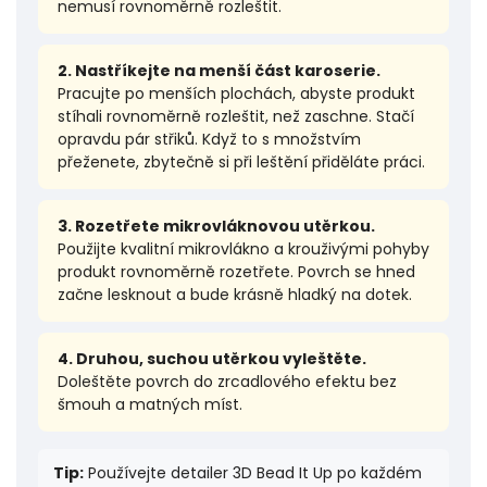
nemusí rovnoměrně rozleštit.
2. Nastříkejte na menší část karoserie.
Pracujte po menších plochách, abyste produkt
stíhali rovnoměrně rozleštit, než zaschne. Stačí
opravdu pár střiků. Když to s množstvím
přeženete, zbytečně si při leštění přiděláte práci.
3. Rozetřete mikrovláknovou utěrkou.
Použijte kvalitní mikrovlákno a krouživými pohyby
produkt rovnoměrně rozetřete. Povrch se hned
začne lesknout a bude krásně hladký na dotek.
4. Druhou, suchou utěrkou vyleštěte.
Doleštěte povrch do zrcadlového efektu bez
šmouh a matných míst.
Tip:
Používejte detailer 3D Bead It Up po každém