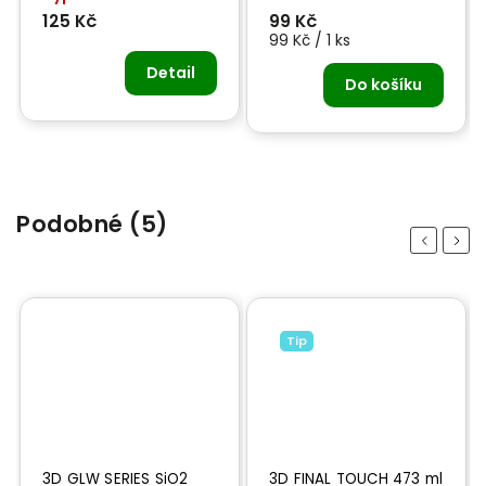
125 Kč
99 Kč
228 
99 Kč / 1 ks
Detail
Do košíku
Podobné (5)
Previous
Next
Tip
3D GLW SERIES SiO2
3D FINAL TOUCH 473 ml