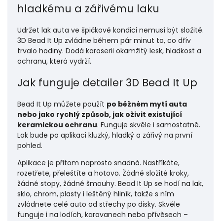
hladkému a zářivému laku
Udržet lak auta ve špičkové kondici nemusí být složité.
3D Bead It Up zvládne během pár minut to, co dřív
trvalo hodiny. Dodá karoserii okamžitý lesk, hladkost a
ochranu, která vydrží.
Jak funguje detailer 3D Bead It Up
Bead It Up můžete použít
po běžném mytí auta
nebo jako rychlý způsob, jak oživit existující
keramickou ochranu
. Funguje skvěle i samostatně.
Lak bude po aplikaci kluzký, hladký a zářivý na první
pohled.
Aplikace je přitom naprosto snadná. Nastříkáte,
rozetřete, přeleštíte a hotovo. Žádné složité kroky,
žádné stopy, žádné šmouhy. Bead It Up se hodí na lak,
sklo, chrom, plasty i leštěný hliník, takže s ním
zvládnete celé auto od střechy po disky. Skvěle
funguje i na lodích, karavanech nebo přívěsech –