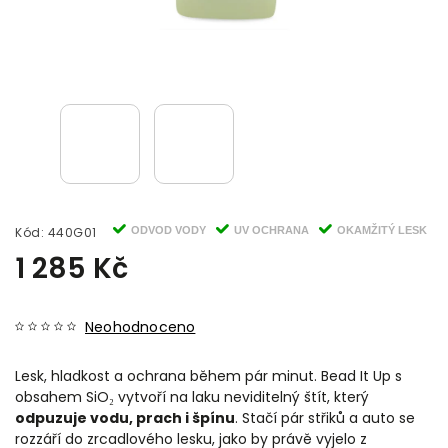
Kód:
440G01
ODVOD VODY
UV OCHRANA
OKAMŽITÝ LESK
1 285 Kč
Neohodnoceno
Lesk, hladkost a ochrana během pár minut. Bead It Up s
obsahem SiO₂ vytvoří na laku neviditelný štít, který
odpuzuje vodu, prach i špínu
. Stačí pár střiků a auto se
rozzáří do zrcadlového lesku, jako by právě vyjelo z