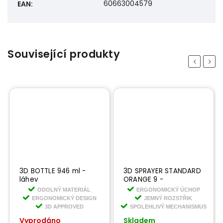
60663004579
EAN
:
Související produkty
Previous
Next
D BOTTLE 946 ml -
3D SPRAYER STANDARD
3D P
láhev
ORANGE 9 -
GAL 
rozprašovač ke 3D
pump
ODOLNÝ MATERIÁL
ERGONOMICKÝ ÚCHOP
láhvi
ERGONOMICKÝ DESIGN
JEMNÝ ROZSTŘIK
O
3D APPROVED
SPOLEHLIVÝ MECHANISMUS
Vyprodáno
Skladem
Skla